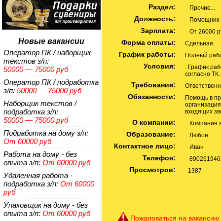
Раздел:
Прочие...
Должность:
Помощник в
Зарплата:
От 26000 р
Новые вакансии
Форма оплаты:
Сдельная
Оператор ПК / наборщик
График работы:
Полный раб
текстов
з/п:
Условия:
: График раб
50000 — 75000 руб
согласно ТК
Оператор ПК / подработка
Требования:
Ответственн
з/п:
50000 — 75000 руб
Обязанности:
Помощь в пр
Наборщик текстов /
организация
подработка
з/п:
входящих зв
50000 — 75000 руб
О компании:
Компания з
Подработка на дому
з/п:
Образование:
Любое
От 60000 руб
Контактное лицо:
Иван
Работа на дому - без
Телефон:
890261946
опыта
з/п:
От 60000 руб
Просмотров:
1387
Удаленная работа -
подработка
з/п:
От 60000
руб
Упаковщик на дому - без
опыта
з/п:
От 60000 руб
Пожаловаться на вакансию