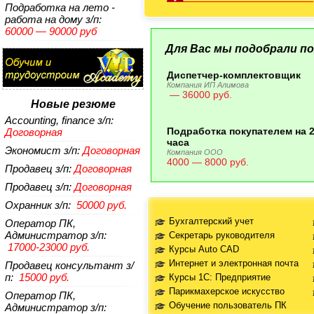
Подработка на лето -
работа на дому
з/п:
60000 — 90000 руб
Для Вас мы подобрали по
Диспетчер-комплектовщик
Компания ИП Алимова
— 36000 руб.
Новые резюме
Accounting, finance
з/п:
Подработка покупателем на 2
Договорная
часа
Экономист
з/п:
Договорная
Компания ООО
4000 — 8000 руб.
Продавец
з/п:
Договорная
Продавец
з/п:
Договорная
Охранник
з/п:
50000 руб.
Бухгалтерский учет
Оператор ПК,
Администратор
з/п:
Секретарь руководителя
17000-23000 руб.
Курсы Auto CAD
Интернет и электронная почта
Продавец консультант
з/
п:
15000 руб.
Курсы 1С: Предприятие
Парикмахерское искусство
Оператор ПК,
Обучение пользователь ПК
Администратор
з/п: