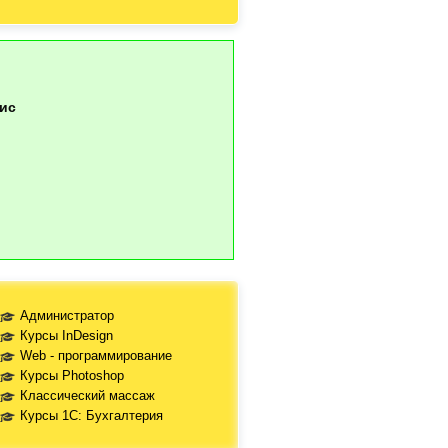
ис
Администратор
Курсы InDesign
Web - программирование
Курсы Photoshop
Классический массаж
Курсы 1С: Бухгалтерия