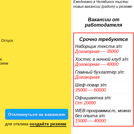
Ежедневно в Челябинск тысячи
новых вакансии (работ) и резюме.
Вакансии от
работодателя
Срочно требуются
. Отпуск
Наборщик текста
з/п:
Договорная — 35000
Хостес в ночной клуб
з/п:
м,
прием
Договорная — 40000
Главный бухгалтер
з/п:
Договорная
Шеф-повар
з/п:
35000 — 60000
Официантка
з/п:
От 20000
WEB-программист, можно
Откликнуться на вакансию
без опыта
з/п:
15000 — 40000
для отклика
создайте резюме