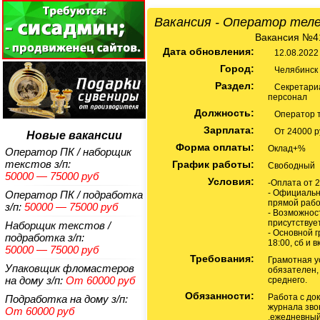
Вакансия - Оператор тел
Вакансия №4
Дата обновления:
12.08.2022
Город:
Челябинск
Раздел:
Секретариа
персонал
Должность:
Оператор т
Зарплата:
От 24000 р
Новые вакансии
Форма оплаты:
Оклад+%
Оператор ПК / наборщик
текстов
з/п:
График работы:
Свободный
50000 — 75000 руб
Условия:
-Оплата от 2
- Официальн
Оператор ПК / подработка
прямой раб
з/п:
50000 — 75000 руб
- Возможнос
присутствуе
Наборщик текстов /
- Основной 
подработка
з/п:
18:00, сб и 
50000 — 75000 руб
Требования:
Грамотная у
Упаковщик фломастеров
обязателен,
на дому
з/п:
От 60000 руб
среднего.
Обязанности:
Работа с до
Подработка на дому
з/п:
журнала зво
От 60000 руб
,ежедневный