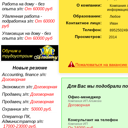
Работа на дому - без
О компании:
Компания з
опыта
з/п:
От 60000 руб
информацио
Удаленная работа -
Образование:
Любое
подработка
з/п:
От 60000
Контактное лицо:
Иван
руб
Телефон:
895250249
Упаковщик на дому - без
Просмотров:
2014
опыта
з/п:
От 60000 руб
Пожаловаться на вакансию
Новые резюме
Accounting, finance
з/п:
Договорная
Для Вас мы подобрали по
Экономист
з/п:
Договорная
Продавец
з/п:
Договорная
Офис-менеджер
Продавец
з/п:
Договорная
Компания ИП Алимова
Договорная
Охранник
з/п:
50000 руб.
Оператор ПК,
Консультант на телефон
Администратор
з/п:
Компания ИП
17000-23000 руб.
От 24000 руб.