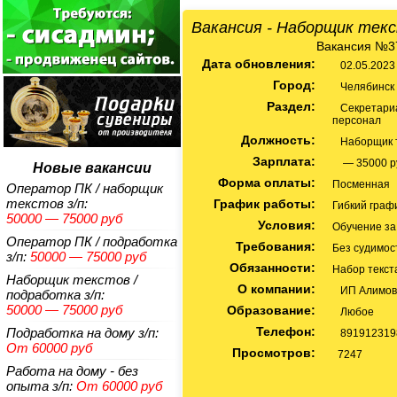
Вакансия - Наборщик тек
Вакансия №3
Дата обновления:
02.05.2023
Город:
Челябинск
Раздел:
Секретариа
персонал
Должность:
Наборщик т
Зарплата:
— 35000 р
Новые вакансии
Форма оплаты:
Посменная
Оператор ПК / наборщик
текстов
з/п:
График работы:
Гибкий граф
50000 — 75000 руб
Условия:
Обучение за
Оператор ПК / подработка
Требования:
Без судимос
з/п:
50000 — 75000 руб
Обязанности:
Набор текст
Наборщик текстов /
О компании:
ИП Алимов
подработка
з/п:
50000 — 75000 руб
Образование:
Любое
Телефон:
Подработка на дому
з/п:
891912319
От 60000 руб
Просмотров:
7247
Работа на дому - без
опыта
з/п:
От 60000 руб