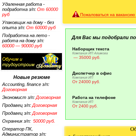
Удаленная работа -
подработка
з/п:
От 60000
руб
Пожаловаться на вакансию
Упаковщик на дому - без
опыта
з/п:
От 60000 руб
Подработка на лето -
Для Вас мы подобрали по
работа на дому
з/п:
60000 — 90000 руб
Наборщик текста
Компания ИП Алимова
— 35000 руб.
Диспетчер в офис
Новые резюме
Компания ИП
От 24000 руб.
Accounting, finance
з/п:
Договорная
Экономист
з/п:
Договорная
Работа на телефоне
Компания ИП
Продавец
з/п:
Договорная
От 2400 руб.
Продавец
з/п:
Договорная
Охранник
з/п:
50000 руб.
Об
Оператор ПК,
Администратор
з/п: