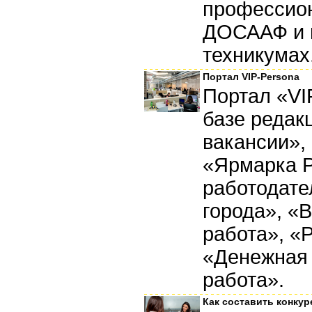
профессион
ДОСААФ и в
техникумах.
Портал VIP-Persona
Портал «VI
базе редак
вакансии»,
«Ярмарка 
работодате
города», «
работа», «
«Денежная 
работа».
Как составить конку