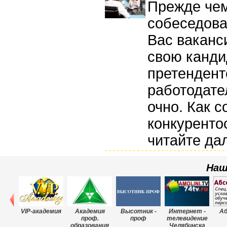
Прежде чем
собеседова
Вас ваканс
свою канди
претендент
работодате
очно. Как с
конкуренто
читайте да
Наш
VIP-академия
Академия
Высотник -
Интернет -
Аб
проф.
проф
телевидение
образования
Челябинска